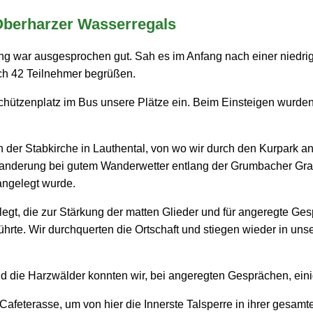
Oberharzer Wasserregals
 war ausgesprochen gut. Sah es im Anfang nach einer niedrigen
ch 42 Teilnehmer begrüßen.
ützenplatz im Bus unsere Plätze ein. Beim Einsteigen wurden d
n der Stabkirche in Lauthental, von wo wir durch den Kurpark
anderung bei gutem Wanderwetter entlang der Grumbacher Grab
 angelegt wurde.
t, die zur Stärkung der matten Glieder und für angeregte Ge
hrte. Wir durchquerten die Ortschaft und stiegen wieder in uns
nd die Harzwälder konnten wir, bei angeregten Gesprächen, ein
die Cafeterasse, um von hier die Innerste Talsperre in ihrer ge