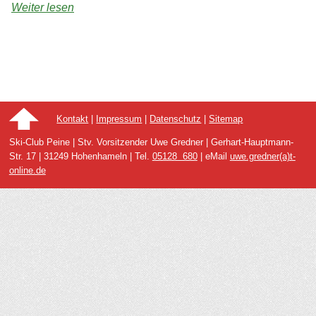
Weiter lesen
Kontakt
|
Impressum
|
Datenschutz
|
Sitemap
Ski-Club Peine | Stv. Vorsitzender Uwe Gredner | Gerhart-Hauptmann-
Str. 17 | 31249 Hohenhameln | Tel.
05128 680
| eMail
uwe.gredner(a)t-
online.de